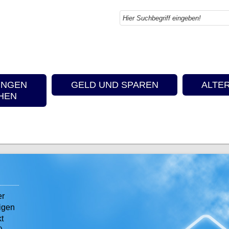
UNGEN
GELD UND SPAREN
ALTE
HEN
er
tigen
t