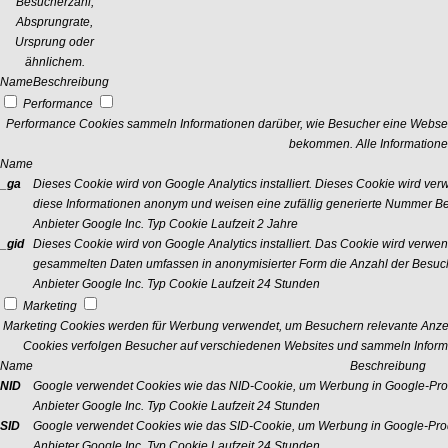
Besucherzahl,
Absprungrate,
Ursprung oder
ähnlichem.
Name
Beschreibung
Performance
Performance Cookies sammeln Informationen darüber, wie Besucher eine Webseit
bekommen. Alle Informatione
Name
_ga
Dieses Cookie wird von Google Analytics installiert. Dieses Cookie wird v
diese Informationen anonym und weisen eine zufällig generierte Nummer Bes
Anbieter
Google Inc.
Typ
Cookie
Laufzeit
2 Jahre
_gid
Dieses Cookie wird von Google Analytics installiert. Das Cookie wird verwe
gesammelten Daten umfassen in anonymisierter Form die Anzahl der Besuch
Anbieter
Google Inc.
Typ
Cookie
Laufzeit
24 Stunden
Marketing
Marketing Cookies werden für Werbung verwendet, um Besuchern relevante Anze
Cookies verfolgen Besucher auf verschiedenen Websites und sammeln Informa
Name
Beschreibung
NID
Google verwendet Cookies wie das NID-Cookie, um Werbung in Google-Prod
Anbieter
Google Inc.
Typ
Cookie
Laufzeit
24 Stunden
SID
Google verwendet Cookies wie das SID-Cookie, um Werbung in Google-Prod
Anbieter
Google Inc.
Typ
Cookie
Laufzeit
24 Stunden