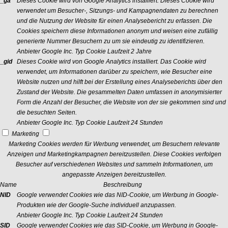
_ga
Dieses Cookie wird von Google Analytics installiert. Dieses Cookie wird
verwendet um Besucher-, Sitzungs- und Kampagnendaten zu berechnen
und die Nutzung der Website für einen Analysebericht zu erfassen. Die
Cookies speichern diese Informationen anonym und weisen eine zufällig
generierte Nummer Besuchern zu um sie eindeutig zu identifizieren.
Anbieter
Google Inc.
Typ
Cookie
Laufzeit
2 Jahre
_gid
Dieses Cookie wird von Google Analytics installiert. Das Cookie wird
verwendet, um Informationen darüber zu speichern, wie Besucher eine
Website nutzen und hilft bei der Erstellung eines Analyseberichts über den
Zustand der Website. Die gesammelten Daten umfassen in anonymisierter
Form die Anzahl der Besucher, die Website von der sie gekommen sind und
die besuchten Seiten.
Anbieter
Google Inc.
Typ
Cookie
Laufzeit
24 Stunden
Marketing
Marketing Cookies werden für Werbung verwendet, um Besuchern relevante
Anzeigen und Marketingkampagnen bereitzustellen. Diese Cookies verfolgen
Besucher auf verschiedenen Websites und sammeln Informationen, um
angepasste Anzeigen bereitzustellen.
Name
Beschreibung
NID
Google verwendet Cookies wie das NID-Cookie, um Werbung in Google-
Produkten wie der Google-Suche individuell anzupassen.
Anbieter
Google Inc.
Typ
Cookie
Laufzeit
24 Stunden
SID
Google verwendet Cookies wie das SID-Cookie, um Werbung in Google-