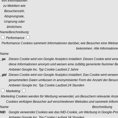
von Informationen
zu Metriken wie
Besucherzahl,
Absprungrate,
Ursprung oder
ähnlichem.
Name
Beschreibung
Performance
Performance Cookies sammeln Informationen darüber, wie Besucher eine Webseit
bekommen. Alle Informatione
Name
_ga
Dieses Cookie wird von Google Analytics installiert. Dieses Cookie wird v
diese Informationen anonym und weisen eine zufällig generierte Nummer Bes
Anbieter
Google Inc.
Typ
Cookie
Laufzeit
2 Jahre
_gid
Dieses Cookie wird von Google Analytics installiert. Das Cookie wird verwe
gesammelten Daten umfassen in anonymisierter Form die Anzahl der Besuch
Anbieter
Google Inc.
Typ
Cookie
Laufzeit
24 Stunden
Marketing
Marketing Cookies werden für Werbung verwendet, um Besuchern relevante Anze
Cookies verfolgen Besucher auf verschiedenen Websites und sammeln Informa
Name
Beschreibung
NID
Google verwendet Cookies wie das NID-Cookie, um Werbung in Google-Prod
Anbieter
Google Inc.
Typ
Cookie
Laufzeit
24 Stunden