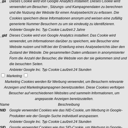
_ga
Dieses Cookie wird von Google Analytics installiert. Dieses Cookie wird
verwendet um Besucher-, Sitzungs- und Kampagnendaten zu berechnen
und die Nutzung der Website für einen Analysebericht zu erfassen. Die
Cookies speichern diese Informationen anonym und weisen eine zufällig
generierte Nummer Besuchern zu um sie eindeutig zu identifizieren.
Anbieter
Google Inc.
Typ
Cookie
Laufzeit
2 Jahre
_gid
Dieses Cookie wird von Google Analytics installiert. Das Cookie wird
verwendet, um Informationen darüber zu speichern, wie Besucher eine
Website nutzen und hilft bei der Erstellung eines Analyseberichts über den
Zustand der Website. Die gesammelten Daten umfassen in anonymisierter
Form die Anzahl der Besucher, die Website von der sie gekommen sind und
die besuchten Seiten.
Anbieter
Google Inc.
Typ
Cookie
Laufzeit
24 Stunden
Marketing
Marketing Cookies werden für Werbung verwendet, um Besuchern relevante
Anzeigen und Marketingkampagnen bereitzustellen. Diese Cookies verfolgen
Besucher auf verschiedenen Websites und sammeln Informationen, um
angepasste Anzeigen bereitzustellen.
Name
Beschreibung
NID
Google verwendet Cookies wie das NID-Cookie, um Werbung in Google-
Produkten wie der Google-Suche individuell anzupassen.
Anbieter
Google Inc.
Typ
Cookie
Laufzeit
24 Stunden
SID
Google verwendet Cookies wie das SID-Cookie, um Werbung in Google-